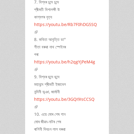
7. বিশ্বৰ চন্দে চন্দে
শ্ৰীমতী বিশালক্ষী উ
কাশ্যপৰ নৃত্য
https://youtu.be/Rb7F0hDG5SQ
(link is external)
8. কবিতা আবৃত্তি ডা°
গীতা বৰুৱা নাথ স্পেইনৰ
পৰা
https://youtu.be/h2qgYjPeM4g
(link is external)
9. বিশ্বৰ ছন্দে ছন্দে
মহানন্দে শ্ৰীমতী ইজাবেল
নন্দিনী ভূঞা, জাৰ্মানী
https://youtu.be/3GQI9IsCCSQ
(link is external)
10. এয়ে মোৰ শেষ গান
মোৰ জীৱন-নাটৰ শেষ
ৰাগিনী দিবচন লাল বৰুৱা