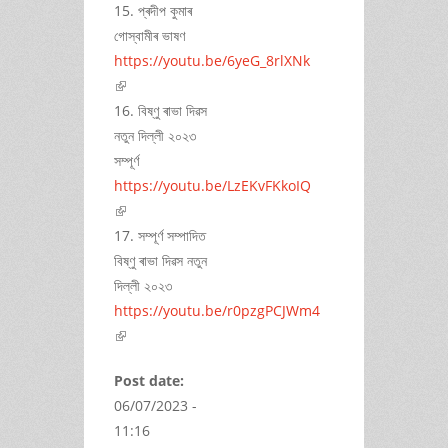
15. প্ৰদীপ কুমাৰ
গোস্বামীৰ ভাষণ
https://youtu.be/6yeG_8rlXNk
(link is external)
16. বিষ্ণু ৰাভা দিৱস
নতুন দিল্লী ২০২৩
সম্পূৰ্ণ
https://youtu.be/LzEKvFKkoIQ
(link is external)
17. সম্পূৰ্ণ সম্পাদিত
বিষ্ণু ৰাভা দিৱস নতুন
দিল্লী ২০২৩
https://youtu.be/r0pzgPCJWm4
(link is external)
Post date:
06/07/2023 -
11:16