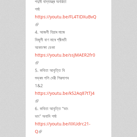
পদুমী বাদ্যযন্ত্ৰ অনৱিতা
শৰ্মা
https://youtu.be/FL4TIDXuBvQ
(link is external)
4. আজলী হিয়াৰ মাজে
বিজুলী বাণ মাৰে শ্ৰীমতী
আকাংক্ষা ডেকা
https://youtu.be/ssJMAER2fr0
(link is external)
5. কবিতা আবৃত্তি বি
শুভ্ৰম পলি দেৱী শিৱসাগৰ
1&2
https://youtu.be/k52Aq87tTJ4
(link is external)
6. কবিতা আবৃত্তি “ভাং
ভাং” অনাদি শৰ্মা
https://youtu.be/IIXUdrc21-
Q
(link is external)