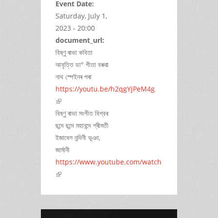
Event Date:
Saturday, July 1,
2023 - 20:00
document_url:
বিষ্ণু ৰাভা কবিতা
আবৃত্তি ডা° গীতা বৰুৱা
নাথ স্পেইনৰ পৰা
https://youtu.be/h2qgYjPeM4g
(link is external)
বিষ্ণু ৰাভা সংগীত বিশ্বৰ
ছন্দে ছন্দে মহানন্দে শ্ৰীমতী
ইজাবেল নন্দিনী ভূঞা,
জাৰ্মানী
https://www.youtube.com/watch
(link is external)