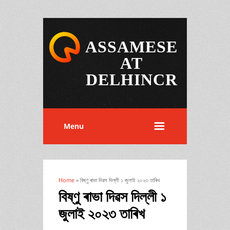
ASSAMESE
AT
DELHINCR
Menu
Home
» বিষ্ণু ৰাভা দিৱস দিল্লী ১ জুলাই ২০২৩ তাৰিখ
You are here
বিষ্ণু ৰাভা দিৱস দিল্লী ১
জুলাই ২০২৩ তাৰিখ