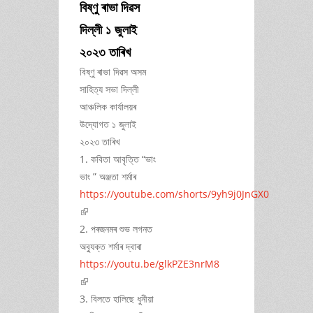
বিষ্ণু ৰাভা দিৱস
দিল্লী ১ জুলাই
২০২৩ তাৰিখ
বিষ্ণু ৰাভা দিৱস অসম
সাহিত্য সভা দিল্লী
আঞ্চলিক কাৰ্যালয়ৰ
উদ্যোগত ১ জুলাই
২০২৩ তাৰিখ
1. কবিতা আবৃত্তি “ভাং
ভাং ” অঞ্জতা শৰ্মাৰ
https://youtube.com/shorts/9yh9j0JnGX0
(link is external)
2. পৰজনমৰ শুভ লগনত
অব্যুক্ত শৰ্মাৰ দ্বাৰা
https://youtu.be/glkPZE3nrM8
(link is external)
3. বিলতে হালিছে ধুনীয়া